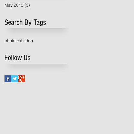
May 2013
(3)
3 posts
Search By Tags
photo
text
video
Follow Us